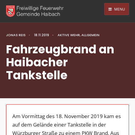
MENU
JONAS REIS
•
18.11.2019
•
AKTIVE WEHR
,
ALLGEMEIN
Fahrzeugbrand an
Haibacher
Tankstelle
Am Vormittag des 18. November 2019 kam es
auf dem Gelände einer Tankstelle in der
Würzburger Straße zu einem PKW Brand. Aus