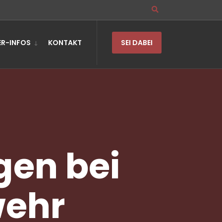
R-INFOS
KONTAKT
SEI DABEI
en bei
wehr