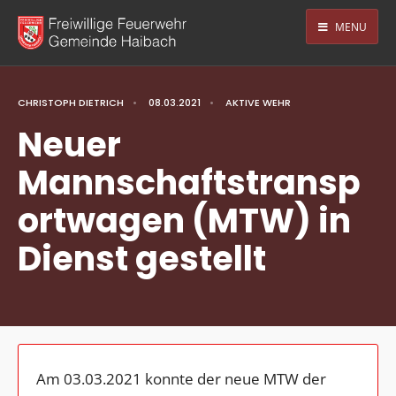
MENU
CHRISTOPH DIETRICH
•
08.03.2021
•
AKTIVE WEHR
Neuer
Mannschaftstransp
ortwagen (MTW) in
Dienst gestellt
Am 03.03.2021 konnte der neue MTW der