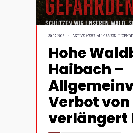
•
30.07.2026
AKTIVE WEHR
,
ALLGEMEIN
,
JUGEND
Hohe Waldb
Haibach –
Allgemein
Verbot von
verlängert 